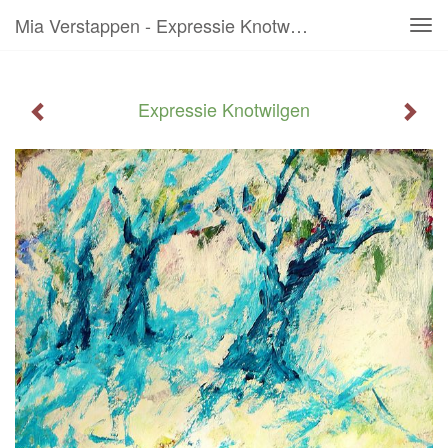
Mia Verstappen - Expressie Knotwilgen
Tog
navi
Expressie Knotwilgen